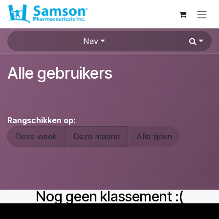
Overslaan naar inhoud
Nav
Alle gebruikers
Rangschikken op:
Deze week
Deze maand
Alle tijden
Nog geen klassement :(